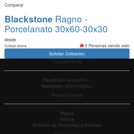
Comparar
Blackstone
Ragno -
Porcelanato 30x60-30x30
desde
5 Personas viendo esto
Cotizar ahora
Solicitar Cotizacion
Contacto Social
Facebook:
/MarmolPeru
Instagram:
@marmolperu
Ayuda y Soporte
Pagos
Envíos
Políticas de Privacidad y Cookies