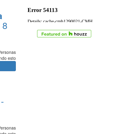
a
 8
Personas
endo esto
 -
Personas
endo esto