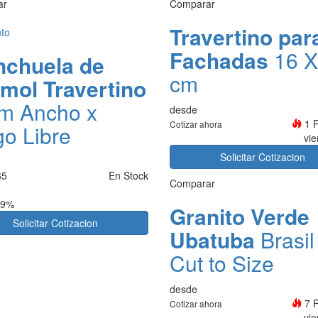
ar
Comparar
Travertino par
to
Fachadas
16 X
nchuela de
cm
mol Travertino
m Ancho x
desde
1 
Cotizar ahora
go Libre
vi
Solicitar Cotizacion
65
En Stock
Comparar
 9%
Granito Verde
Solicitar Cotizacion
Ubatuba
Brasil
Cut to Size
desde
7 
Cotizar ahora
vi