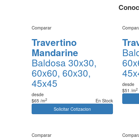
Conoc
Comparar
Compar
Travertino
Tra
Mandarine
Bal
Baldosa 30x30,
60x
60x60, 60x30,
45x
45x45
desde
2
$51
/m
desde
2
$65
/m
En Stock
Solicitar Cotizacion
Comparar
Compar