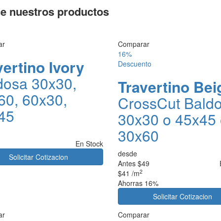
e nuestros productos
ar
Comparar
16%
vertino Ivory
Descuento
dosa 30x30,
Travertino Bei
60, 60x30,
CrossCut Bald
45
30x30 o 45x45
30x60
En Stock
desde
Solicitar Cotizacion
Antes
$49
2
$41
/m
Ahorras 16%
Solicitar Cotizacion
ar
Comparar