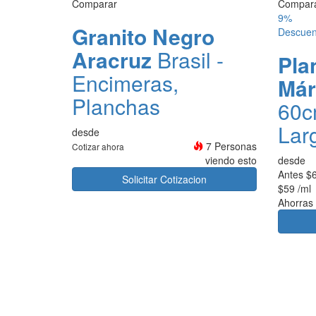
Comparar
Compar
9%
Granito Negro
Descuen
Aracruz
Brasil -
Pla
Encimeras,
Már
Planchas
60c
Lar
desde
7 Personas
Cotizar ahora
viendo esto
desde
Antes
$
Solicitar Cotizacion
$59
/ml
Ahorras