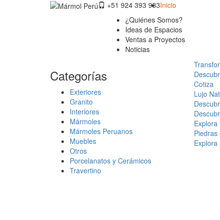
+51 924 393 933
Inicio
¿Quiénes Somos?
Ideas de Espacios
Ventas a Proyectos
Noticias
Transfor
Categorías
Descubre
Cotiza
Exteriores
Lujo Nat
Granito
Descubre
Interiores
Descubr
Mármoles
Explora 
Mármoles Peruanos
Piedras 
Muebles
Explora
Otros
Porcelanatos y Cerámicos
Travertino