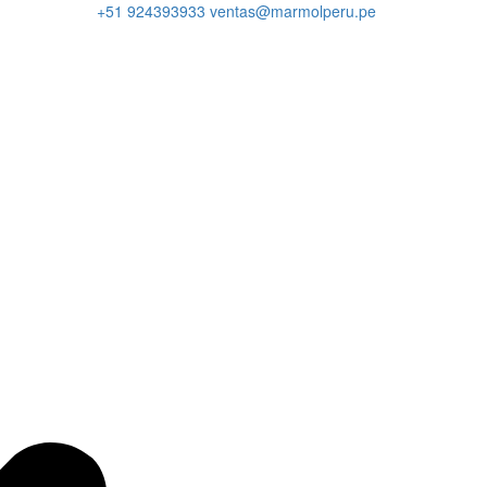
+51 924393933
ventas@marmolperu.pe